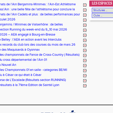
LES ESPACES
ts de l'Ain Benjamins-Minimes : l'Ain-Est Athlétisme
micile
s'Ain : une belle fête de l'athlétisme pour conclure la
ts de l’Ain Cadets et plus : de belles performances pour
urg-en-Bresse
eculet 2026
njamins / Minimes de Valserhône : de belles
ces pour l’AEA
 section Running du week-end du 9_10 mai 2026
s 2026 – AEA engagé à Bourg-en-Bresse
Belley : l’AEA en action avant les Interclubs
 records du club lors des courses du mois de mars 26
ce des Maquisards à Oyonnax
 des championnats de Fance de Cross-Country ( Résultats)
du cross départemental de l'Ain 01
u Nouvel An
 les Championnats 01 en salle - categories BE/MI
du à César ce qui était à César
se de L'Escalade (Résultats section RUNNING)
 résultats à la 71ème Edition de Sainté Lyon