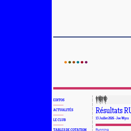
EDITOS
Résultats R
ACTUALITÉS
13 Juillet 2026 - Joe Wyss
LE CLUB
Running
TABLES DE COTATION