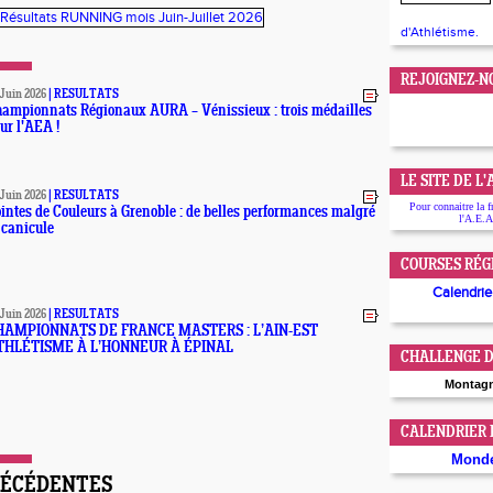
d'Athlétisme.
REJOIGNEZ-N
 Juin 2026
|
RESULTATS
ampionnats Régionaux AURA – Vénissieux : trois médailles
ur l'AEA !
LE SITE DE L
 Juin 2026
|
RESULTATS
Pour connaitre la f
intes de Couleurs à Grenoble : de belles performances malgré
l'A.E.A
 canicule
COURSES RÉG
Calendrier
 Juin 2026
|
RESULTATS
HAMPIONNATS DE FRANCE MASTERS : L’AIN-EST
THLÉTISME À L’HONNEUR À ÉPINAL
CHALLENGE D
Montag
CALENDRIER
Mond
RÉCÉDENTES