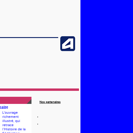
Nos partenaires
naire
L'ouvrage
richement
illustré, qui
retrace
l’Histoire de la