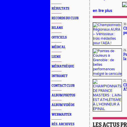
RÉSULTATS
en lire plus
RECORDS DU CLUB
30
BILANS
Ch
po
OFFICIELS
MÉDICAL
24
Po
LIENS
la
MÉDIATHÈQUE
INTRANET
21
C
CONTACT CLUB
A
ALBUM PHOTOS
ALBUM VIDÉOS
WEBMASTER
LES ACTUS P
RÉS. ARCHIVES