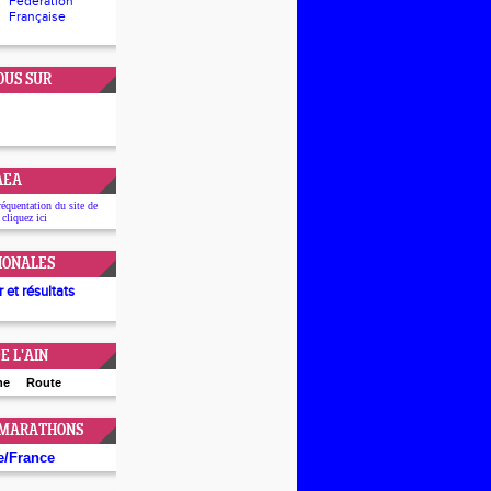
Fédération
Française
OUS SUR
'AEA
réquentation du site de
 cliquez
ici
IONALES
 et résultats
E L'AIN
ne
Route
 MARATHONS
e
/
France