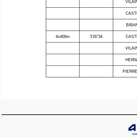
VILAI
CASTE
BIBA
4x400m
3'26''34
CASTE
VILAI
HERNA
PIERRE