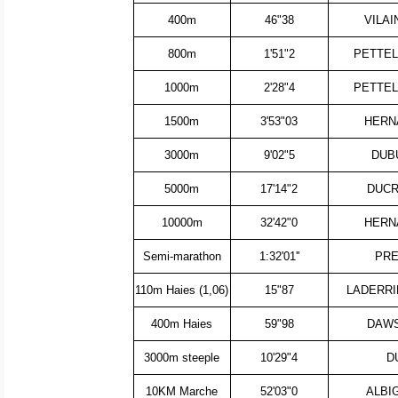
400m
46"38
VILAI
800m
1'51"2
PETTEL
1000m
2'28"4
PETTEL
1500m
3'53"03
HERNA
3000m
9'02"5
DUB
5000m
17'14"2
DUCRE
10000m
32'42"0
HERNA
Semi-marathon
1:32'01''
PRE
110m Haies (1,06)
15"87
LADERRI
400m Haies
59"98
DAWS
3000m steeple
10'29"4
D
10KM Marche
52'03"0
ALBIG