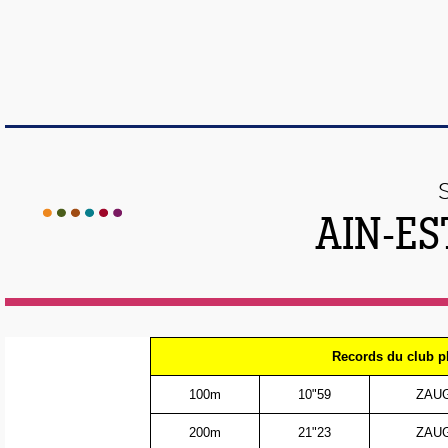
AIN-ES
Records du club pl
100m
10"59
ZAU
200m
21"23
ZAU