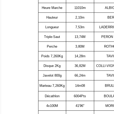
Heure Marche
11010m
ALBIG
Hauteur
2,10m
BER
Longueur
7,53m
LADERRI
Triple-Saut
13,74M
PERON 
Perche
3,80M
ROTH
Poids 7,260Kg
14,28m
TAVI
Disque 2Kg
36,82M
COLLI-VIG
Javelot 800g
66,24m
TAVI
Marteau 7,260Kg
14m08
BRUL
Décathlon
6004Pts
BOULA
4x100M
41'96''
MORC