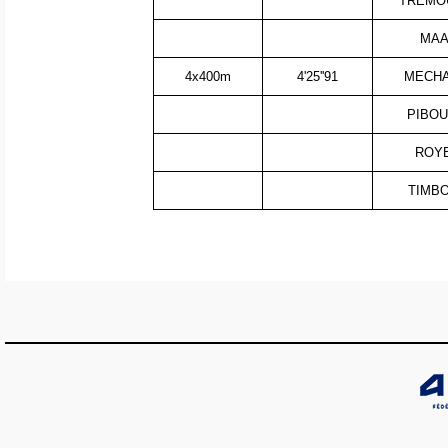
TREMOU
MAA
4x400m
4'25''91
MECHAU
PIBOU
ROYB
TIMBO