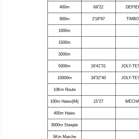
400m
69''22
DEPIE
800m
2'18''97
TIMBO
1000m
1500m
3000m
5000m
16'41''31
JOLY-TE
10000m
34'32''40
JOLY-TE
10Km Route
100m Haies(84)
15''27
MECHAU
400m Haies
3000m Steeple
5Km Marche