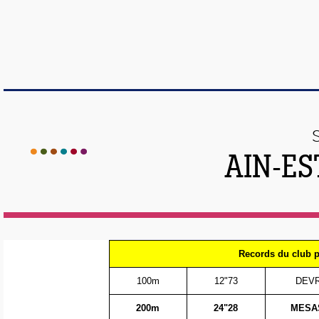
AIN-ES
Records du club p
100m
12"73
DEVR
200m
24"28
MESAS