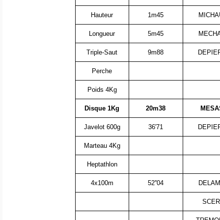
Hauteur
1m45
MICHAU
Longueur
5m45
MECHAU
Triple-Saut
9m88
DEPIE
Perche
Poids 4Kg
Disque 1Kg
20m38
MESAS
Javelot 600g
36'71
DEPIE
Marteau 4Kg
Heptathlon
4x100m
52''04
DELAMA
SCER