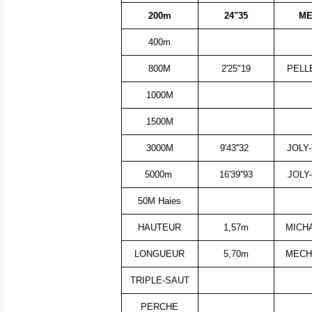
200m
24"35
ME
400m
800M
2'25"19
PELLE
1000M
1500M
3000M
9'43''32
JOLY-
5000m
16'39''93
JOLY
50M Haies
HAUTEUR
1,57m
MICHA
LONGUEUR
5,70m
MECHA
TRIPLE-SAUT
PERCHE