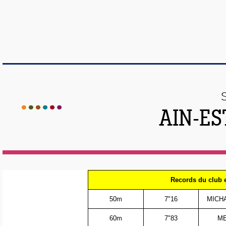
AIN-ES
Records du club
50m
7"16
MICHA
60m
7"83
ME