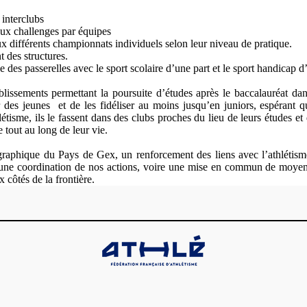
 interclubs
aux challenges par équipes
aux différents championnats individuels selon leur niveau de pratique.
 des structures.
e des passerelles avec le sport scolaire d’une part et le sport handicap d’
lissements permettant la poursuite d’études après le baccalauréat dan
r des jeunes
et de les fidéliser au moins jusqu’en juniors, espérant q
létisme, ils le fassent dans des clubs proches du lieu de leurs études et
e tout au long de leur vie.
graphique du Pays de Gex, un renforcement des liens avec l’athlétisme
, une coordination de nos actions, voire une mise en commun de moye
x côtés de la frontière.