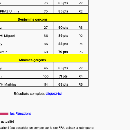
s
70
85 pts
R2
PRAZ Umma
70
85 pts
R2
Benjamins garçons
nz
27
90 pts
R3
I Miguel
36
89 pts
R2
ny
35
88 pts
R4
imir
69
79 pts
R5
Minimes garçons
y
45
85 pts
R2
n
100
71 pts
R4
H Mathias
114
68 pts
R5
Résultats complets
cliquez-ici
les Réactions
actualité
ité il faut posséder un compte sur le site FFA, utilisez la rubrique ci-