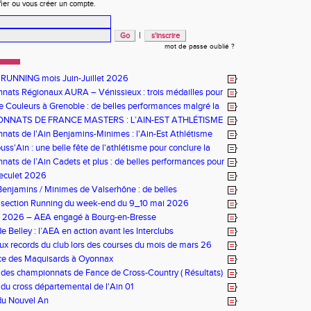
fier ou vous créer un compte.
|
mot de passe oublié ?
 RUNNING mois Juin-Juillet 2026
ats Régionaux AURA – Vénissieux : trois médailles pour
e Couleurs à Grenoble : de belles performances malgré la
NNATS DE FRANCE MASTERS : L’AIN-EST ATHLÉTISME
NEUR À ÉPINAL
ats de l'Ain Benjamins-Minimes : l'Ain-Est Athlétisme
omicile
ss'Ain : une belle fête de l'athlétisme pour conclure la
ats de l’Ain Cadets et plus : de belles performances pour
ourg-en-Bresse
Reculet 2026
enjamins / Minimes de Valserhône : de belles
nces pour l’AEA
s section Running du week-end du 9_10 mai 2026
bs 2026 – AEA engagé à Bourg-en-Bresse
e Belley : l’AEA en action avant les Interclubs
x records du club lors des courses du mois de mars 26
ace des Maquisards à Oyonnax
e des championnats de Fance de Cross-Country ( Résultats)
 du cross départemental de l'Ain 01
du Nouvel An