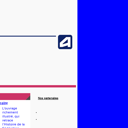
Nos partenaires
naire
L'ouvrage
richement
illustré, qui
retrace
l’Histoire de la