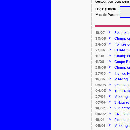
dessous pour vous identi
Login (Email)
:
Mot de Passe
:
>
13/07
Résultats
>
30/06
Championn
l'AEA !
>
24/06
Pointes d
canicule
>
21/06
CHAMPIO
À L’HON
>
11/06
Championn
brille à d
>
11/06
Coupe Pou
saison
>
28/05
Championn
l’AEA à B
>
27/05
Trail du 
>
16/05
Meeting B
performa
>
05/05
Résultat
>
04/05
Interclu
>
27/04
Meeting d
>
07/04
3 Nouveau
>
14/02
Sur la tr
>
04/02
1/4 Final
>
18/01
Résultats
>
09/01
Meeting 