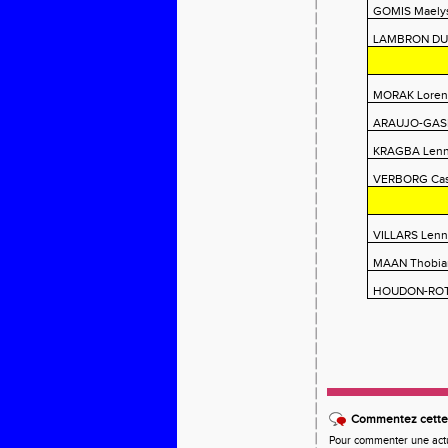
GOMIS Maely
LAMBRON DU
MORAK Lore
ARAUJO-GASH
KRAGBA Len
VERBORG Cas
VILLARS Lenn
MAAN Thobia
HOUDON-ROT
Commentez cette 
Pour commenter une actual