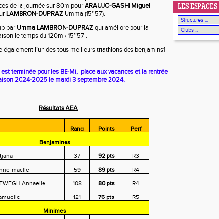
ces de la journée sur 80m pour
ARAUJO-GASHI Miguel
LES ESPACES
our
LAMBRON-DUPRAZ
Umma (15''57).
ub par
Umma LAMBRON-DUPRAZ
qui améliore pour la
aison le temps du 120m / 15’’57 .
e également l’un des tous meilleurs triathlons des benjamins1
st terminée pour les BE-Mi, place aux vacances et la rentrée
a saison 2024-2025 le mardi 3 septembre 2024.
Résultats AEA
Rang
Points
Perf
Benjamines
tjana
37
92 pts
R3
ne-maelle
59
89 pts
R4
TWEGH Annaelle
108
80 pts
R4
muelle
121
76 pts
R5
Minimes