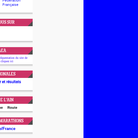
Fédération
Française
OUS SUR
'AEA
réquentation du site de
 cliquez
ici
IONALES
 et résultats
E L'AIN
ne
Route
 MARATHONS
e
/
France