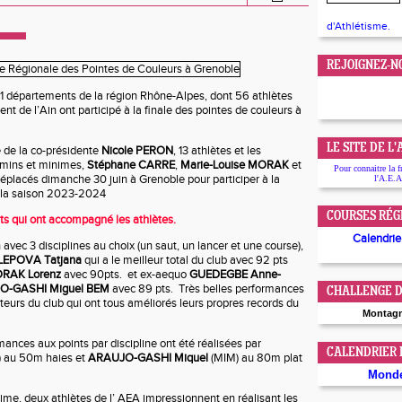
d'Athlétisme.
REJOIGNEZ-N
11 départements de la région Rhône-Alpes, dont 56 athlètes
nt de l’Ain ont participé à la finale des pointes de couleurs à
LE SITE DE L
é de la co-présidente
Nicole PERON
, 13 athlètes et les
amins et minimes,
Stéphane CARRE
,
Marie-Louise MORAK
et
Pour connaitre la f
éplacés dimanche 30 juin à Grenoble pour participer à la
l'A.E.A
er la saison 2023-2024
COURSES RÉG
ts qui ont accompagné les athlètes.
Calendrier
 avec 3 disciplines au choix (un saut, un lancer et une course),
LEPOVA Tatjana
qui a le meilleur total du club avec 92 pts
RAK Lorenz
avec 90pts. et ex-aequo
GUEDEGBE Anne-
O-GASHI Miguel BEM
avec 89 pts. Très belles performances
CHALLENGE D
teurs du club qui ont tous améliorés leurs propres records du
Montag
ances aux points par discipline ont été réalisées par
CALENDRIER
 au 50m haies et
ARAUJO-GASHI Miquel
(MIM) au 80m plat
Mond
ime, deux athlètes de l’ AEA impressionnent en réalisant les