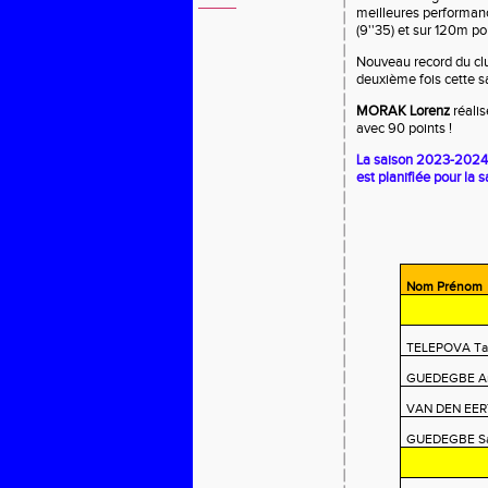
meilleures performan
(9''35) et sur 120m p
Nouveau record du cl
deuxième fois cette s
MORAK Lorenz
réalis
avec 90 points !
La saison 2023-2024 e
est planifiée pour l
Nom Prénom
TELEPOVA Ta
GUEDEGBE An
VAN DEN EER
GUEDEGBE Sa