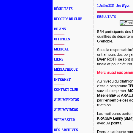
1 Juillet 2024 - Joe Wyss
RÉSULTATS
RESULTATS
RECORDS DU CLUB
BILANS
554 participants des 
qualifiés du départeme
OFFICIELS
Grenoble.
MÉDICAL
Sous la responsabilit
entraineurs des benj
Ewen ROTH
se sont d
LIENS
finale et pour clôtur
MÉDIATHÈQUE
Merci aussi aux paren
INTRANET
Au niveau du triathlon
c’est la benjamine
TE
CONTACT CLUB
suivi du benjamin
MO
Maelle BEF
et
ARAUJ
ALBUM PHOTOS
par l’ensemble des ac
triathlon.
ALBUM VIDÉOS
Les meilleures perform
KRAGBA Lenny
(BEM)
WEBMASTER
avec 39 points.
RÉS. ARCHIVES
Dans la catégorie min