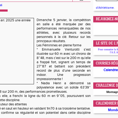
ri
d'Athlétisme.
REJOIGNEZ-N
Dimanche 5 janvier, la compétition
en salle a été marquée par des
performances remarquables de nos
athlètes, avec plusieurs records
personnels à la clé. Retour sur les
principaux résultats.
LE SITE DE L
Les Féminines en pleine forme
* Emmanuelle Venturotti s'est
Pour connaitre la f
l'A.E.A
illustrée sur 60 m avec un chrono de
8’’48, mais c’est sur le 200 m qu’elle
a frappé fort, signant un temps de
COURSES RÉG
27’’87 et battant son précédent
Calendrier
record de plus d’une seconde en
indoor. Une progression
impressionnante !
* Nadia Henri a démontré sa
CHALLENGE D
polyvalence avec un solide 63’39’’
78 sur 200 m, des performances prometteuses.
Montag
à elle, a franchi la ligne du 60 m en 9’’05, poursuivant son
te discipline.
CALENDRIER
uteur des attentes
llé en saut en hauteur en validant 1m70 à sa troisième tentative.
Mond
onfirme sa régularité et son potentiel dans cette discipline