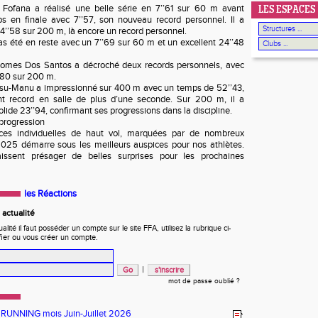
is Fofana a réalisé une belle série en 7’’61 sur 60 m avant
LES ESPACES
s en finale avec 7’’57, son nouveau record personnel. Il a
’’58 sur 200 m, là encore un record personnel.
s été en reste avec un 7’’69 sur 60 m et un excellent 24’’48
omes Dos Santos a décroché deux records personnels, avec
’80 sur 200 m.
wusu-Manu a impressionné sur 400 m avec un temps de 52’’43,
nt record en salle de plus d’une seconde. Sur 200 m, il a
lide 23’’94, confirmant ses progressions dans la discipline.
 progression
ces individuelles de haut vol, marquées par de nombreux
2025 démarre sous les meilleurs auspices pour nos athlètes.
aissent présager de belles surprises pour les prochaines
les Réactions
actualité
ité il faut posséder un compte sur le site FFA, utilisez la rubrique ci-
fier ou vous créer un compte.
|
mot de passe oublié ?
 RUNNING mois Juin-Juillet 2026