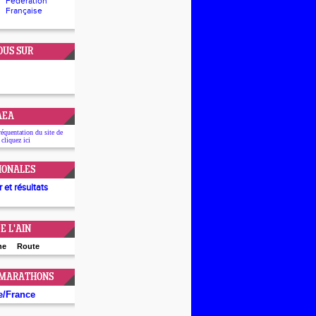
Fédération
Française
OUS SUR
'AEA
réquentation du site de
 cliquez
ici
IONALES
 et résultats
E L'AIN
ne
Route
 MARATHONS
e
/
France