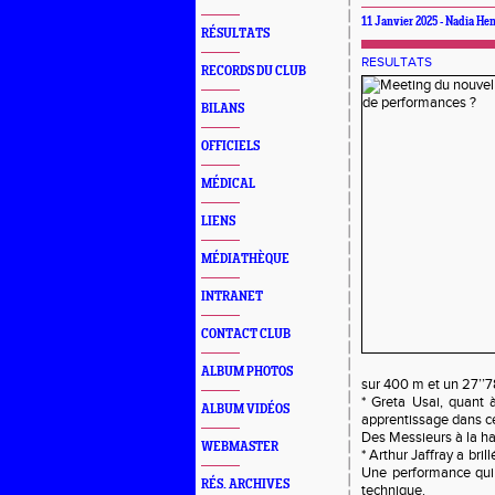
11 Janvier 2025 - Nadia Hen
RÉSULTATS
RESULTATS
RECORDS DU CLUB
BILANS
OFFICIELS
MÉDICAL
LIENS
MÉDIATHÈQUE
INTRANET
CONTACT CLUB
ALBUM PHOTOS
sur 400 m et un 27’’
* Greta Usai, quant 
ALBUM VIDÉOS
apprentissage dans cet
Des Messieurs à la ha
WEBMASTER
* Arthur Jaffray a bri
Une performance qui c
RÉS. ARCHIVES
technique.