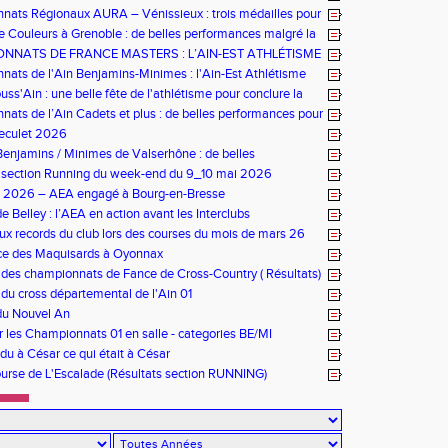
ats Régionaux AURA – Vénissieux : trois médailles pour
e Couleurs à Grenoble : de belles performances malgré la
NNATS DE FRANCE MASTERS : L’AIN-EST ATHLÉTISME
NEUR À ÉPINAL
ats de l'Ain Benjamins-Minimes : l'Ain-Est Athlétisme
omicile
ss'Ain : une belle fête de l'athlétisme pour conclure la
ats de l’Ain Cadets et plus : de belles performances pour
ourg-en-Bresse
Reculet 2026
enjamins / Minimes de Valserhône : de belles
nces pour l’AEA
s section Running du week-end du 9_10 mai 2026
bs 2026 – AEA engagé à Bourg-en-Bresse
e Belley : l’AEA en action avant les Interclubs
x records du club lors des courses du mois de mars 26
ace des Maquisards à Oyonnax
e des championnats de Fance de Cross-Country ( Résultats)
 du cross départemental de l'Ain 01
du Nouvel An
r les Championnats 01 en salle - categories BE/MI
ndu à César ce qui était à César
rse de L'Escalade (Résultats section RUNNING)