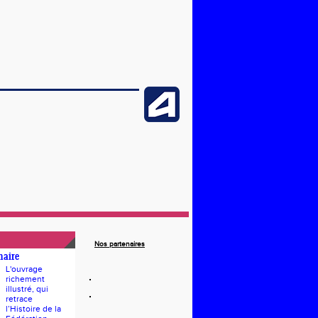
Nos partenaires
naire
L'ouvrage
richement
illustré, qui
retrace
l’Histoire de la