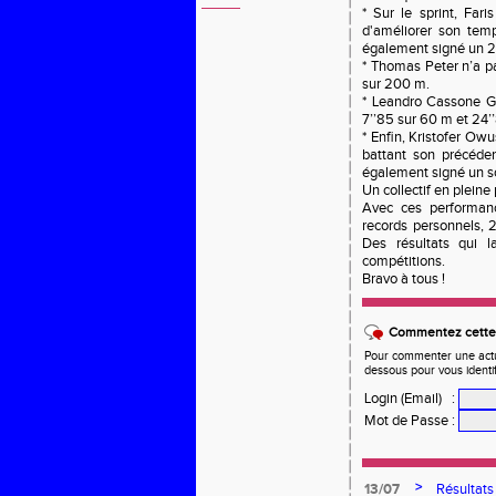
* Sur le sprint, Far
d'améliorer son temp
également signé un 24
* Thomas Peter n’a pa
sur 200 m.
* Leandro Cassone G
7’’85 sur 60 m et 24’
* Enfin, Kristofer O
battant son précéde
également signé un so
Un collectif en pleine
Avec ces performan
records personnels, 
Des résultats qui l
compétitions.
Bravo à tous !
Commentez cette 
Pour commenter une actual
dessous pour vous identi
Login (Email)
:
Mot de Passe
:
>
13/07
Résultats