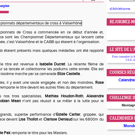
harpine
d'Athlétisme.
REJOIGNEZ-N
pionnats de Cross a commencée en ce début d'année et,
 ce sont les Championnat Départementaux qui lancent cette
ée, c'est Valserhône et le CABB qui étaient à l'organisation.
LE SITE DE L
b étaient présents mais quelques médailles ont été rapporté
Pour connaitre la f
l'A.E.A
le titre est revenue à
Isabelle Ducret
. La récente 11ème de
ur sa lancée et collectionne les podiums cette année. Elle est
COURSES RÉG
troisième marche par sa camarade
Elize Castella
.
Calendrier
les, il y avait une seule engagée, et non des moindres,
Rose
remporte le titre devant les autres filles du département.
 nos trois spécialistes,
Mathias Houdon-Roth
,
Alexandre
CHALLENGE D
obian Maan
n'ont pas réussit à se mêler à la lutte pour le
Montag
 grands, superbe performance d'
Estelle Carlier
, grippée, qui
CALENDRIER
lace devant
Lisa Thollot
et
Clarisse Deniaud
sur les 6800m du
Mond
ée Pak
remporte le titre pour les Masters.