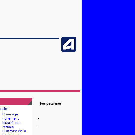
Nos partenaires
naire
L'ouvrage
richement
illustré, qui
retrace
l’Histoire de la