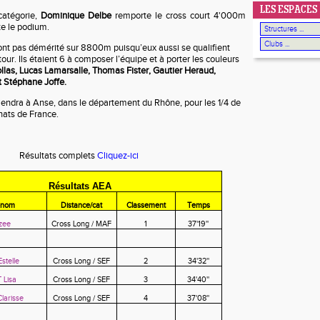
LES ESPACES
catégorie,
Dominique Delbe
remporte le cross court 4'000m
e le podium.
ont pas démérité sur 8800m puisqu’eux aussi se qualifient
tour. Ils étaient 6 à composer l’équipe et à porter les couleurs
las, Lucas Lamarsalle, Thomas Fister, Gautier Heraud,
 Stéphane Joffe.
tiendra à Anse, dans le département du Rhône, pour les 1/4 de
ats de France.
Résultats complets
Cliquez-ici
Résultats AEA
énom
Distance/cat
Classement
Temps
zee
Cross Long / MAF
1
37'19''
stelle
Cross Long / SEF
2
34'32''
 Lisa
Cross Long / SEF
3
34'40''
arisse
Cross Long / SEF
4
37'08''