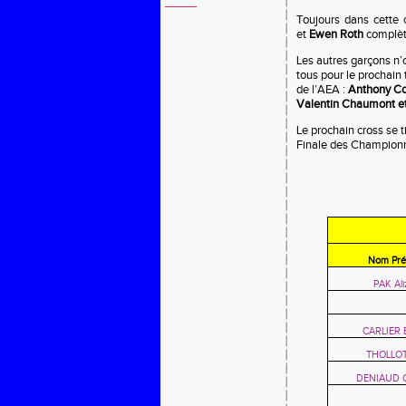
Toujours dans cette 
et
Ewen Roth
complèt
Les autres garçons n’
tous pour le prochain 
de l’AEA :
Anthony Col
Valentin Chaumont et
Le prochain cross se 
Finale des Championn
Nom Pr
PAK Ali
CARLIER E
THOLLOT
DENIAUD Cl