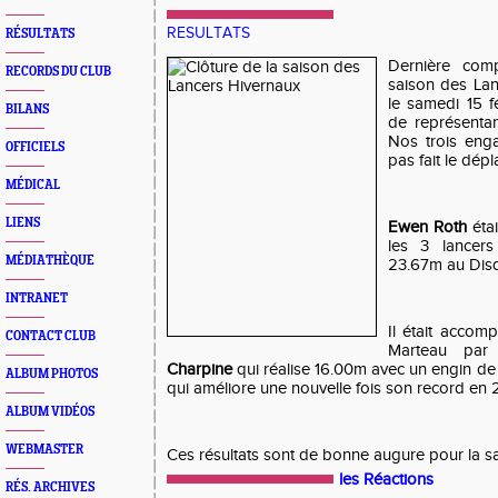
RESULTATS
RÉSULTATS
Dernière comp
RECORDS DU CLUB
saison des La
le samedi 15 f
BILANS
de représenta
Nos trois eng
OFFICIELS
pas fait le dép
MÉDICAL
LIENS
Ewen Roth
étai
les 3 lancer
MÉDIATHÈQUE
23.67m au Disq
INTRANET
Il était accom
CONTACT CLUB
Marteau par
Charpine
qui réalise 16.00m avec un engin de 
ALBUM PHOTOS
qui améliore une nouvelle fois son record en
ALBUM VIDÉOS
WEBMASTER
Ces résultats sont de bonne augure pour la sa
les Réactions
RÉS. ARCHIVES