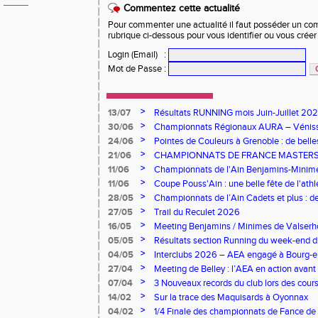
Commentez cette actualité
Pour commenter une actualité il faut posséder un compt
rubrique ci-dessous pour vous identifier ou vous crée
Login (Email)
:
Mot de Passe
:
>
13/07
Résultats RUNNING mois Juin-Juillet 20
>
30/06
Championnats Régionaux AURA – Vénissie
l'AEA !
>
24/06
Pointes de Couleurs à Grenoble : de bell
canicule
>
21/06
CHAMPIONNATS DE FRANCE MASTERS :
À L’HONNEUR À ÉPINAL
>
11/06
Championnats de l'Ain Benjamins-Minimes
brille à domicile
>
11/06
Coupe Pouss'Ain : une belle fête de l'athl
saison
>
28/05
Championnats de l’Ain Cadets et plus : d
l’AEA à Bourg-en-Bresse
>
27/05
Trail du Reculet 2026
>
16/05
Meeting Benjamins / Minimes de Valserhô
performances pour l’AEA
>
05/05
Résultats section Running du week-end 
>
04/05
Interclubs 2026 – AEA engagé à Bourg-e
>
27/04
Meeting de Belley : l’AEA en action avant 
>
07/04
3 Nouveaux records du club lors des cou
>
14/02
Sur la trace des Maquisards à Oyonnax
>
04/02
1/4 Finale des championnats de Fance de 