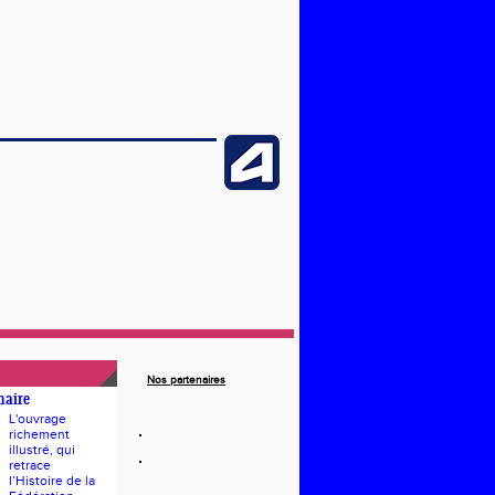
Nos partenaires
naire
L'ouvrage
richement
illustré, qui
retrace
l’Histoire de la