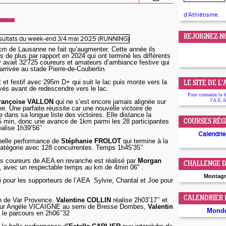
d'Athlétisme.
REJOIGNEZ-N
km de Lausanne ne fait qu’augmenter. Cette année ils
s de plus par rapport en 2024 qui ont terminé les différents
 y avait 32'725 coureurs et amateurs d’ambiance festive qui
d’arrivée au stade Pierre-de-Coubertin.
 et festif avec 295m D+ qui suit le lac puis monte vers la
LE SITE DE L
pavés avant de redescendre vers le lac.
Pour connaitre la f
l'A.E.A
rançoise VALLON
qui ne s’est encore jamais alignée sur
. Une parfaite réussite car une nouvelle victoire de
te dans sa longue liste des victoires. Elle distance la
5 min, donc une avance de 1km parmi les 28 participantes
COURSES RÉG
éalise 1h39’56’’
Calendrier
belle performance de
Stéphanie FROLOT
qui termine à la
atégorie avec 128 concurrentes. Temps 1h45’35’’
es coureurs de AEA en revanche est réalisé par
Morgan
CHALLENGE D
, avec un respectable temps au km de 4min 06'' .
Montag
 pour les supporteurs de l’AEA Sylvie, Chantal et Joe pour
CALENDRIER
n de Var Provence,
Valentine COLLIN
réalise 2h03’17’’ et
 pour Angèle VICAIGNE au semi de Bresse Dombes,
Valentin
Mond
 le parcours en 2h06’’32