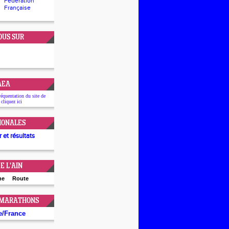
Fédération
Française
OUS SUR
'AEA
réquentation du site de
 cliquez
ici
IONALES
 et résultats
E L'AIN
ne
Route
 MARATHONS
e
/
France