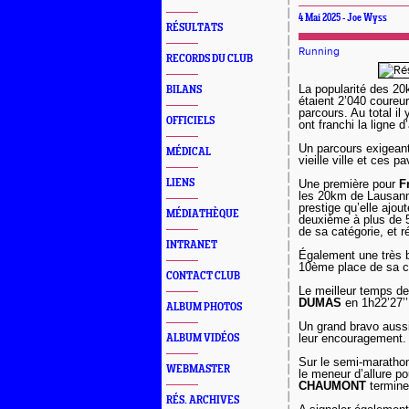
4 Mai 2025 - Joe Wyss
RÉSULTATS
Running
RECORDS DU CLUB
La popularité des 20
BILANS
étaient 2’040 coureur
parcours. Au total il
OFFICIELS
ont franchi la ligne 
Un parcours exigeant
MÉDICAL
vieille ville et ces 
LIENS
Une première pour
F
les 20km de Lausanne
prestige qu’elle ajou
MÉDIATHÈQUE
deuxième à plus de 
de sa catégorie, et r
INTRANET
Également une très 
10ème place de sa c
CONTACT CLUB
Le meilleur temps d
DUMAS
en 1h22’27’’
ALBUM PHOTOS
Un grand bravo aussi
leur encouragement.
ALBUM VIDÉOS
Sur le semi-maratho
WEBMASTER
le meneur d’allure
CHAUMONT
termine
RÉS. ARCHIVES