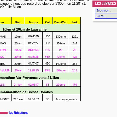
 la belle performance d
’Estelle CARLIER
aux interclubs de
’adjuge le nouveau record du club sur 3’000m en 11’20’’71,
LES ESPACES
ar Julie Milan.
om
Dist.
Temps
Cat
Place/Cat.
Part.
10km et 20km de Lausanne
MAS
10km
00:43:15
H30
130ème
1221
MAS
20km
01:22:27
H30
95ème
244
LLON
20km
01:39:56
F60
1er
28
OLOT
20km
01:45:35
F50
10ème
128
RES
20km
01:47:07
H50
142ème
354
HILATH
20km
02:20:29
F45
186ème
209
marathon Var Provence verte 21,1km
LLIN
21,1km
02:03:17
SE
29ème
174
emi-marathon de Bresse Dombes
UMONT
21,1km
02:06:32
SE
Accompagnateur
les Réactions