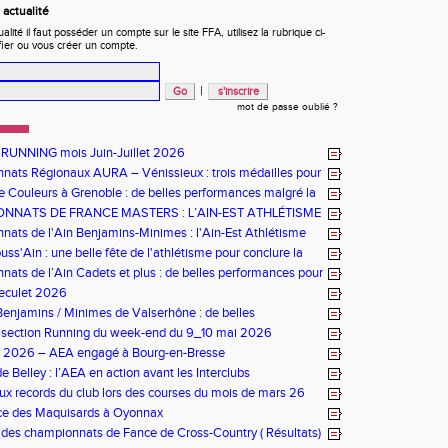
actualité
ité il faut posséder un compte sur le site FFA, utilisez la rubrique ci-
fier ou vous créer un compte.
|
mot de passe oublié ?
 RUNNING mois Juin-Juillet 2026
ats Régionaux AURA – Vénissieux : trois médailles pour
e Couleurs à Grenoble : de belles performances malgré la
NNATS DE FRANCE MASTERS : L’AIN-EST ATHLÉTISME
NEUR À ÉPINAL
ats de l'Ain Benjamins-Minimes : l'Ain-Est Athlétisme
omicile
ss'Ain : une belle fête de l'athlétisme pour conclure la
ats de l’Ain Cadets et plus : de belles performances pour
ourg-en-Bresse
Reculet 2026
enjamins / Minimes de Valserhône : de belles
nces pour l’AEA
s section Running du week-end du 9_10 mai 2026
bs 2026 – AEA engagé à Bourg-en-Bresse
e Belley : l’AEA en action avant les Interclubs
x records du club lors des courses du mois de mars 26
ace des Maquisards à Oyonnax
e des championnats de Fance de Cross-Country ( Résultats)