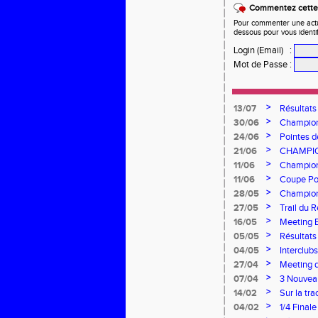
Commentez cette 
Pour commenter une actual
dessous pour vous identi
Login (Email)
:
Mot de Passe
:
>
13/07
Résultats
>
30/06
Championn
l'AEA !
>
24/06
Pointes d
canicule
>
21/06
CHAMPIO
À L’HON
>
11/06
Championn
brille à d
>
11/06
Coupe Pou
saison
>
28/05
Championn
l’AEA à B
>
27/05
Trail du 
>
16/05
Meeting B
performa
>
05/05
Résultat
>
04/05
Interclu
>
27/04
Meeting d
>
07/04
3 Nouveau
>
14/02
Sur la tr
>
04/02
1/4 Final