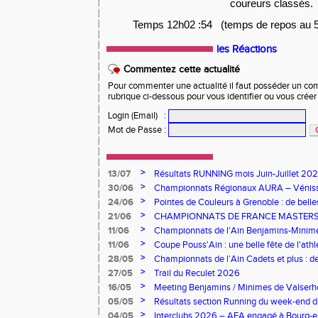
coureurs classés.
Temps 12h02 :54 (temps de repos au 5 
les Réactions
Commentez cette actualité
Pour commenter une actualité il faut posséder un compt
rubrique ci-dessous pour vous identifier ou vous crée
Login (Email)
:
Mot de Passe
:
>
13/07
Résultats RUNNING mois Juin-Juillet 20
>
30/06
Championnats Régionaux AURA – Vénissie
l'AEA !
>
24/06
Pointes de Couleurs à Grenoble : de bell
canicule
>
21/06
CHAMPIONNATS DE FRANCE MASTERS :
À L’HONNEUR À ÉPINAL
>
11/06
Championnats de l'Ain Benjamins-Minimes
brille à domicile
>
11/06
Coupe Pouss'Ain : une belle fête de l'athl
saison
>
28/05
Championnats de l’Ain Cadets et plus : d
l’AEA à Bourg-en-Bresse
>
27/05
Trail du Reculet 2026
>
16/05
Meeting Benjamins / Minimes de Valserhô
performances pour l’AEA
>
05/05
Résultats section Running du week-end 
>
04/05
Interclubs 2026 – AEA engagé à Bourg-e