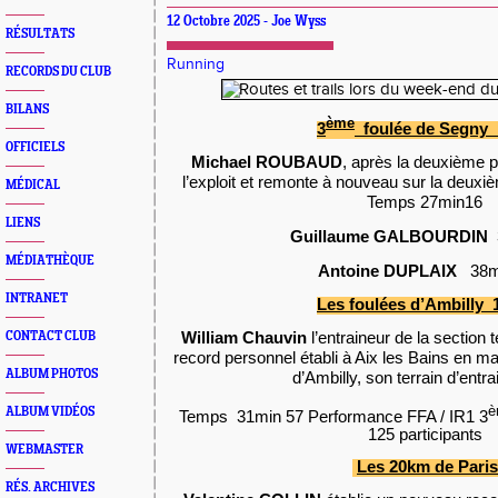
12 Octobre 2025 - Joe Wyss
RÉSULTATS
Running
RECORDS DU CLUB
BILANS
ème
3
foulée de Segny
OFFICIELS
Michael ROUBAUD
, après la deuxième pl
l’exploit et remonte à nouveau sur la deu
MÉDICAL
Temps 27min16
LIENS
Guillaume GALBOURDIN
MÉDIATHÈQUE
Antoine DUPLAIX
38m
INTRANET
Les foulées d’Ambilly
William Chauvin
l’entraineur de la section
CONTACT CLUB
record personnel établi à Aix les Bains en ma
ALBUM PHOTOS
d’Ambilly, son terrain d’entr
è
ALBUM VIDÉOS
Temps 31min 57 Performance FFA / IR1 3
125 participants
WEBMASTER
Les 20km de Paris
RÉS. ARCHIVES