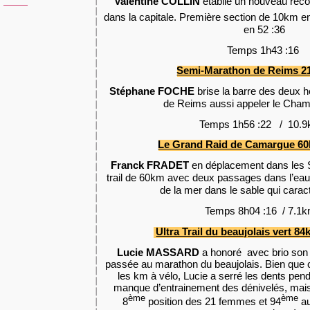
Valentine COLLIN
établie un nouveau reco
dans la capitale. Première section de 10km en 
en 52 :36
Temps 1h43 :16
Semi-Marathon de Reims 
Stéphane FOCHE
brise la barre des deux 
de Reims aussi appeler le Cha
Temps 1h56 :22 / 10.9
Le Grand Raid de Camargue 60
Franck FRADET
en déplacement dans les S
trail de 60km avec deux passages dans l’eau
de la mer dans le sable qui caract
Temps 8h04 :16 / 7.1k
Ultra Trail du beaujolais vert 8
Lucie MASSARD
a honoré avec brio son
passée au marathon du beaujolais. Bien que ce
les km à vélo, Lucie a serré les dents pend
manque d’entrainement des dénivelés, mais
ème
ème
8
position des 21 femmes et 94
au