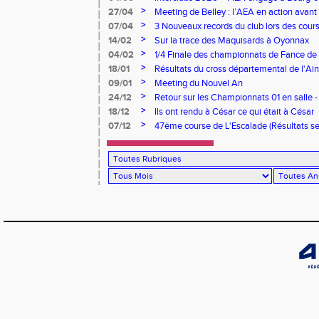
>
27/04
Meeting de Belley : l’AEA en action avant 
>
07/04
3 Nouveaux records du club lors des cou
>
14/02
Sur la trace des Maquisards à Oyonnax
>
04/02
1/4 Finale des championnats de Fance de 
>
18/01
Résultats du cross départemental de l'Ain
>
09/01
Meeting du Nouvel An
>
24/12
Retour sur les Championnats 01 en salle -
>
18/12
Ils ont rendu à César ce qui était à César
>
07/12
47ème course de L'Escalade (Résultats 