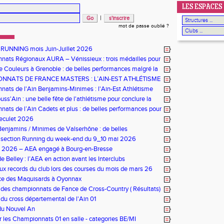
LES ESPACES
|
mot de passe oublié ?
 RUNNING mois Juin-Juillet 2026
ats Régionaux AURA – Vénissieux : trois médailles pour
e Couleurs à Grenoble : de belles performances malgré la
NNATS DE FRANCE MASTERS : L’AIN-EST ATHLÉTISME
NEUR À ÉPINAL
ats de l'Ain Benjamins-Minimes : l'Ain-Est Athlétisme
omicile
ss'Ain : une belle fête de l'athlétisme pour conclure la
ats de l’Ain Cadets et plus : de belles performances pour
ourg-en-Bresse
Reculet 2026
enjamins / Minimes de Valserhône : de belles
nces pour l’AEA
s section Running du week-end du 9_10 mai 2026
bs 2026 – AEA engagé à Bourg-en-Bresse
e Belley : l’AEA en action avant les Interclubs
x records du club lors des courses du mois de mars 26
ace des Maquisards à Oyonnax
e des championnats de Fance de Cross-Country ( Résultats)
 du cross départemental de l'Ain 01
du Nouvel An
r les Championnats 01 en salle - categories BE/MI