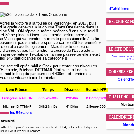
d'Athlétisme.
REJOIGNEZ-N
! Après la victoire à la foulée de Versonnex en 2017, puis
 le gratin genevois à la course Trans’Onesienne dans la
oise VALLON
répète le même scénario 8 ans plus tard !!
x et 3ème place à Onex. Une sacrée performance et
e Vallon qui va prendre sa retraite professionnelle à la fin
eusement pas sa retraite sportive car bientôt les premières
nd où elle excelle également. Mais il reste encore un
LE SITE DE L
te d’année et pas la moindre, la course de l’Escalade à
ayer de réitérer l’exploit de l’année passée où elle s’était
Pour connaitre la f
es 145 participantes de sa catégorie !!
l'A.E.A
 ce samedi après-midi à Onex pour tester son niveau en
l’Escalade,
Michael DITTMAR
était satisfait de sa
COURSES RÉG
e froid le long du parcours de 4’400m , et termine sa
vec une vitesse 5 min17 min/km.
Calendrier
Nom Prénom
Temps
Distance
Scratch H/F
CHALLENGE D
Françoise VALLON
00h52m00s
11'050m
158ème/320
Montag
Michael DITTMAR
00h23m16s
4'400m
211ème/336
les Réactions
CALENDRIER
actualité
Mond
ité il faut posséder un compte sur le site FFA, utilisez la rubrique ci-
fier ou vous créer un compte.