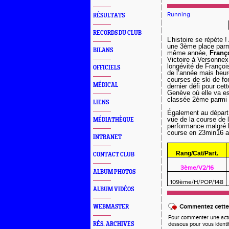
Running
RÉSULTATS
RECORDS DU CLUB
L’histoire se répète 
une 3ème place parmi
BILANS
même année,
Franç
Victoire à Versonne
longévité de François
OFFICIELS
de l’année mais heur
courses de ski de fo
MÉDICAL
dernier défi pour cet
Genève où elle va ess
classée 2ème parmi l
LIENS
Également au départ
vue de la course de 
MÉDIATHÈQUE
performance malgré l
course en 23min16 a
INTRANET
Rang/Cat/Part.
CONTACT CLUB
3ème/V2/16
ALBUM PHOTOS
109ème/H/POP/148
ALBUM VIDÉOS
Commentez cette 
WEBMASTER
Pour commenter une actual
RÉS. ARCHIVES
dessous pour vous identi