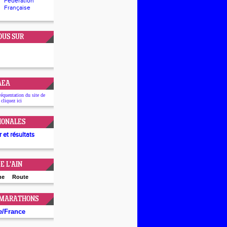
Fédération
Française
OUS SUR
'AEA
réquentation du site de
 cliquez
ici
IONALES
 et résultats
E L'AIN
ne
Route
 MARATHONS
e
/
France