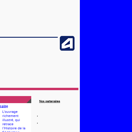
Nos partenaires
naire
L'ouvrage
richement
illustré, qui
retrace
l’Histoire de la