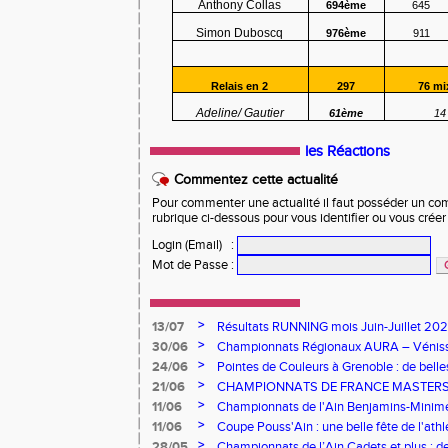
Anthony Collas
694ème
645
Simon Duboscq
976ème
911
Relais en 2
297
76 mi
Adeline/ Gautier
61ème
14
les Réactions
Commentez cette actualité
Pour commenter une actualité il faut posséder un compt
rubrique ci-dessous pour vous identifier ou vous crée
Login (Email)
:
Mot de Passe
:
>
13/07
Résultats RUNNING mois Juin-Juillet 20
>
30/06
Championnats Régionaux AURA – Vénissie
l'AEA !
>
24/06
Pointes de Couleurs à Grenoble : de bell
canicule
>
21/06
CHAMPIONNATS DE FRANCE MASTERS :
À L’HONNEUR À ÉPINAL
>
11/06
Championnats de l'Ain Benjamins-Minimes
brille à domicile
>
11/06
Coupe Pouss'Ain : une belle fête de l'athl
saison
>
28/05
Championnats de l’Ain Cadets et plus : d