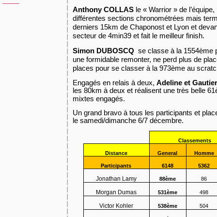
Anthony COLLAS
le « Warrior » de l’équipe,
différentes sections chronométrées mais term
derniers 15km de Chaponost et Lyon et deva
secteur de 4min39 et fait le meilleur finish.
Simon DUBOSCQ
se classe à la 1554ème p
une formidable remonter, ne perd plus de pla
places pour se classer à la 973ème au scratc
Engagés en relais à deux,
Adeline et Gauti
les 80km à deux et réalisent une très belle 61
mixtes engagés.
Un grand bravo à tous les participants et pla
le samedi/dimanche 6/7 décembre.
Classements
Distance
General
Homme
Participants
6148
5362
Jonathan Lamy
88ème
86
Morgan Dumas
531ème
498
Victor Kohler
538ème
504