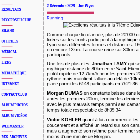
2 Décembre 2025 - Joe Wyss
RÉSULTATS
Running
RECORDS DU CLUB
BILANS
Comme chaque fin d’année, plus de 20'000 co
fixées sur les fronts participent à la mythique
OFFICIELS
Lyon sous différentes formes et distances
ou encore 13km. La course reine sur 80km a 
MÉDICAL
participants.
LIENS
Une fois de plus c’est
Jonathan LAMY
qui se
mythique distance de 80km entre Saint-Etienn
plutôt rapide de 12.7km/h pour les premiers 20
MÉDIATHÈQUE
rythme mais maintient l’allure au-delà de 10
place parmi les 6148 participants en 7h21:36
INTRANET
Morgan DUMAS
en constante baisse dans l
CONTACT CLUB
après les premiers 20km, termine les dernie
avec le plus mauvais temps parmi ses cama
ALBUM PHOTOS
temps totale respectable de 8h39:34
ALBUM VIDÉOS
Victor KOHLER
quant à lui a commencé les 
doucement et a affiché un retard sur son ca
WEBMASTER
mais a augmenté son rythme pour terminer s
moins d’une minute de Morgan.
RÉS. ARCHIVES