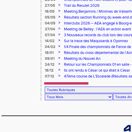
l’AEA à Bourg-en-Bresse
>
27/05
Trail du Reculet 2026
>
16/05
Meeting Benjamins / Minimes de Valserhô
performances pour l’AEA
>
05/05
Résultats section Running du week-end 
>
04/05
Interclubs 2026 – AEA engagé à Bourg-e
>
27/04
Meeting de Belley : l’AEA en action avant 
>
07/04
3 Nouveaux records du club lors des cou
>
14/02
Sur la trace des Maquisards à Oyonnax
>
04/02
1/4 Finale des championnats de Fance de 
>
18/01
Résultats du cross départemental de l'Ain
>
09/01
Meeting du Nouvel An
>
24/12
Retour sur les Championnats 01 en salle -
>
18/12
Ils ont rendu à César ce qui était à César
>
07/12
47ème course de L'Escalade (Résultats 