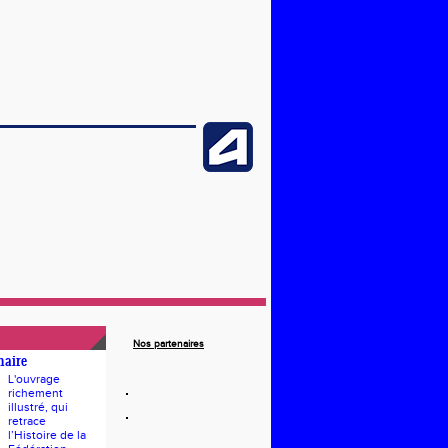
Nos partenaires
naire
L'ouvrage
richement
illustré, qui
retrace
l’Histoire de la