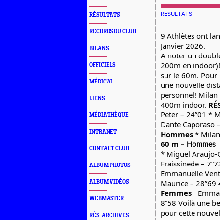
RESULTATS
RÉSULTATS
RECORDS DU CLUB
9 Athlètes ont la
Janvier 2026.
BILANS
A noter un doubl
200m en indoor)!
OFFICIELS
sur le 60m. Pour l
MÉDICAL
une nouvelle dist
personnel! Milan 
LIENS
400m indoor.
RÉ
Peter – 24”01 * M
MÉDIATHÈQUE
Dante Caporaso –
INTRANET
Hommes
* Milan
60 m –
Hommes
CONTACT CLUB
* Miguel Araujo-G
Fraissinede – 7”
ALBUM PHOTOS
Emmanuelle Ventu
Maurice – 28”69
ALBUM VIDÉOS
Femmes
Emmanu
WEBMASTER
8”58 Voilà une be
pour cette nouve
RÉS. ARCHIVES