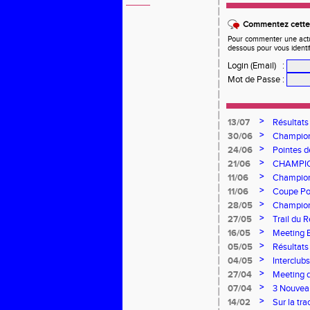
Commentez cette 
Pour commenter une actual
dessous pour vous identi
Login (Email)
:
Mot de Passe
:
>
13/07
Résultats
>
30/06
Championn
l'AEA !
>
24/06
Pointes d
canicule
>
21/06
CHAMPIO
À L’HON
>
11/06
Championn
brille à d
>
11/06
Coupe Pou
saison
>
28/05
Championn
l’AEA à B
>
27/05
Trail du 
>
16/05
Meeting B
performa
>
05/05
Résultat
>
04/05
Interclu
>
27/04
Meeting d
>
07/04
3 Nouveau
>
14/02
Sur la tr