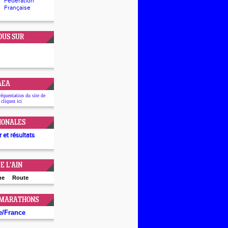
Fédération
Française
OUS SUR
'AEA
réquentation du site de
 cliquez
ici
IONALES
 et résultats
E L'AIN
ne
Route
 MARATHONS
e
/
France