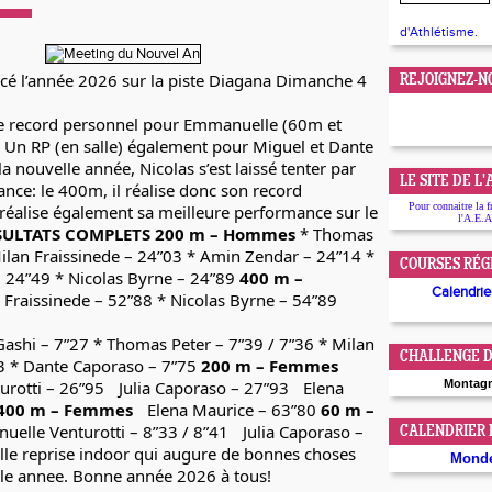
d'Athlétisme.
ncé l’année 2026 sur la piste Diagana Dimanche 4
REJOIGNEZ-N
e record personnel pour Emmanuelle (60m et
 Un RP (en salle) également pour Miguel et Dante
a nouvelle année, Nicolas s’est laissé tenter par
LE SITE DE L
ance: le 400m, il réalise donc son record
Pour connaitre la f
réalise également sa meilleure performance sur le
l'A.E.A
SULTATS COMPLETS
200 m – Hommes
* Thomas
ilan Fraissinede – 24”03 * Amin Zendar – 24”14 *
COURSES RÉG
 24”49 * Nicolas Byrne – 24”89
400 m –
Calendrier
 Fraissinede – 52”88 * Nicolas Byrne – 54”89
ashi – 7”27 * Thomas Peter – 7”39 / 7”36 * Milan
CHALLENGE D
73 * Dante Caporaso – 7”75
200 m – Femmes
rotti – 26”95 Julia Caporaso – 27”93 Elena
Montag
400 m – Femmes
Elena Maurice – 63”80
60 m –
elle Venturotti – 8”33 / 8”41 Julia Caporaso –
CALENDRIER
lle reprise indoor qui augure de bonnes choses
Mond
lle annee. Bonne année 2026 à tous!