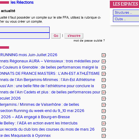
les Réactions
LES ESPACES
actualité
ité il faut posséder un compte sur le site FFA, utilisez la rubrique ci-
fier ou vous créer un compte.
|
mot de passe oublié ?
 RUNNING mois Juin-Juillet 2026
ats Régionaux AURA – Vénissieux : trois médailles pour
e Couleurs à Grenoble : de belles performances malgré la
NNATS DE FRANCE MASTERS : L’AIN-EST ATHLÉTISME
NEUR À ÉPINAL
ats de l'Ain Benjamins-Minimes : l'Ain-Est Athlétisme
omicile
ss'Ain : une belle fête de l'athlétisme pour conclure la
ats de l’Ain Cadets et plus : de belles performances pour
ourg-en-Bresse
Reculet 2026
enjamins / Minimes de Valserhône : de belles
nces pour l’AEA
s section Running du week-end du 9_10 mai 2026
bs 2026 – AEA engagé à Bourg-en-Bresse
e Belley : l’AEA en action avant les Interclubs
x records du club lors des courses du mois de mars 26
ace des Maquisards à Oyonnax