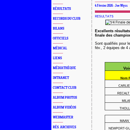
4 Février 2026 - Joe Wyss
RÉSULTATS
RESULTATS
RECORDS DU CLUB
BILANS
Excellents résulta
finale des champio
OFFICIELS
Sont qualifiés pour 
fév., 2 équipes de 4 a
MÉDICAL
LIENS
MÉDIATHÈQUE
Voic
INTRANET
Nom 
CARLIER
CONTACT CLUB
RECALT 
ALBUM PHOTOS
MILAN
ALBUM VIDÉOS
THOLL
WEBMASTER
MAAN 
RÉS. ARCHIVES
NEWPORT-GUY