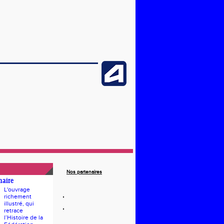
Nos partenaires
naire
L'ouvrage
richement
illustré, qui
retrace
l’Histoire de la