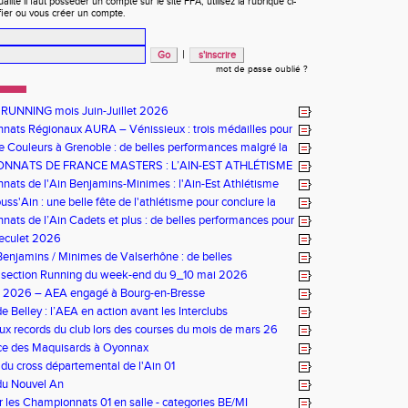
ité il faut posséder un compte sur le site FFA, utilisez la rubrique ci-
fier ou vous créer un compte.
|
mot de passe oublié ?
 RUNNING mois Juin-Juillet 2026
ats Régionaux AURA – Vénissieux : trois médailles pour
e Couleurs à Grenoble : de belles performances malgré la
NNATS DE FRANCE MASTERS : L’AIN-EST ATHLÉTISME
NEUR À ÉPINAL
ats de l'Ain Benjamins-Minimes : l'Ain-Est Athlétisme
omicile
ss'Ain : une belle fête de l'athlétisme pour conclure la
ats de l’Ain Cadets et plus : de belles performances pour
ourg-en-Bresse
Reculet 2026
enjamins / Minimes de Valserhône : de belles
nces pour l’AEA
s section Running du week-end du 9_10 mai 2026
bs 2026 – AEA engagé à Bourg-en-Bresse
e Belley : l’AEA en action avant les Interclubs
x records du club lors des courses du mois de mars 26
ace des Maquisards à Oyonnax
 du cross départemental de l'Ain 01
du Nouvel An
r les Championnats 01 en salle - categories BE/MI