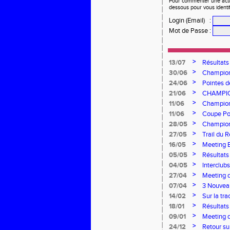
Pour commenter une actual
dessous pour vous identi
Login (Email)
:
Mot de Passe
:
>
13/07
Résultats
>
30/06
Championn
l'AEA !
>
24/06
Pointes d
canicule
>
21/06
CHAMPIO
À L’HON
>
11/06
Championn
brille à d
>
11/06
Coupe Pou
saison
>
28/05
Championn
l’AEA à B
>
27/05
Trail du 
>
16/05
Meeting B
performa
>
05/05
Résultat
>
04/05
Interclu
>
27/04
Meeting d
>
07/04
3 Nouveau
>
14/02
Sur la tr
>
18/01
Résultats
>
09/01
Meeting 
>
24/12
Retour su