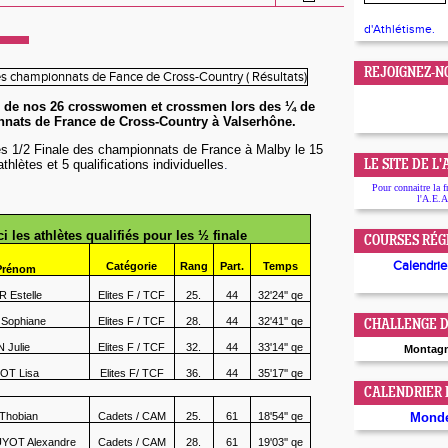
d'Athlétisme.
REJOIGNEZ-N
ts de nos 26 crosswomen et crossmen lors des ¼ de
nnats de France de Cross-Country à Valserhône.
les 1/2 Finale des championnats de France à Malby le 15
thlètes et 5 qualifications individuelles
.
LE SITE DE L
Pour connaitre la f
l'A.E.A
i les athlètes qualifiés pour les ½ finale
COURSES RÉG
Calendrier
Catégorie
Rang
Part.
Temps
Prénom
 Estelle
Elites F / TCF
25.
44
32'24'' qe
Sophiane
Elites F / TCF
28.
44
32'41'' qe
CHALLENGE D
 Julie
Elites F / TCF
32.
44
33'14'' qe
Montag
OT Lisa
Elites F/ TCF
36.
44
35'17'' qe
CALENDRIER
Thobian
Cadets / CAM
25.
61
18'54'' qe
Mond
OT Alexandre
Cadets / CAM
28.
61
19'03'' qe