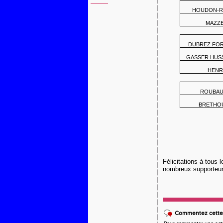
HOUDON-RO
MAZZE
DUBREZ FO
GASSER HUSS
HENRI
ROUBAUD
BRETHOU
Félicitations à tous 
nombreux supporteurs
Commentez cette 