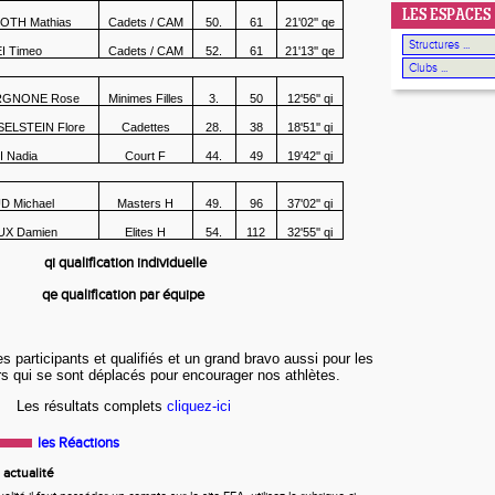
LES ESPACES
TH Mathias
Cadets / CAM
50.
61
21'02'' qe
I Timeo
Cadets / CAM
52.
61
21'13'' qe
RGNONE Rose
Minimes Filles
3.
50
12'56'' qi
ELSTEIN Flore
Cadettes
28.
38
18'51'' qi
 Nadia
Court F
44.
49
19'42'' qi
 Michael
Masters H
49.
96
37'02'' qi
X Damien
Elites H
54.
112
32'55'' qi
qi qualification individuelle
qe qualification par équipe
les participants et qualifiés et un grand bravo aussi pour les
 qui se sont déplacés pour encourager nos athlètes.
Les résultats complets
cliquez-ici
les Réactions
actualité