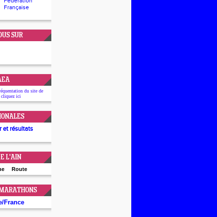
Fédération
Française
OUS SUR
'AEA
réquentation du site de
 cliquez
ici
IONALES
 et résultats
E L'AIN
ne
Route
 MARATHONS
e
/
France