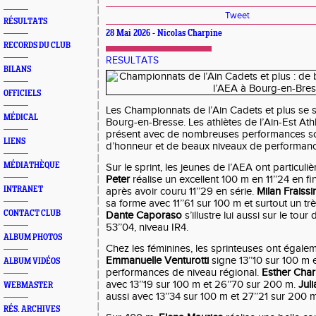
Tweet
RÉSULTATS
28 Mai 2026 - Nicolas Charpine
RECORDS DU CLUB
RESULTATS
BILANS
OFFICIELS
Les Championnats de l’Ain Cadets et plus se s
MÉDICAL
Bourg-en-Bresse. Les athlètes de l’Ain-Est At
présent avec de nombreuses performances sol
LIENS
d’honneur et de beaux niveaux de performanc
MÉDIATHÈQUE
Sur le sprint, les jeunes de l’AEA ont particuliè
Peter
réalise un excellent 100 m en 11’’24 en fi
INTRANET
après avoir couru 11’’29 en série.
Milan Fraiss
sa forme avec 11’’61 sur 100 m et surtout un tr
CONTACT CLUB
Dante Caporaso
s’illustre lui aussi sur le tou
53’’04, niveau IR4.
ALBUM PHOTOS
Chez les féminines, les sprinteuses ont égale
Emmanuelle Venturotti
signe 13’’10 sur 100 m 
ALBUM VIDÉOS
performances de niveau régional.
Esther Cha
avec 13’’19 sur 100 m et 26’’70 sur 200 m.
Jul
WEBMASTER
aussi avec 13’’34 sur 100 m et 27’’21 sur 200 m
RÉS. ARCHIVES