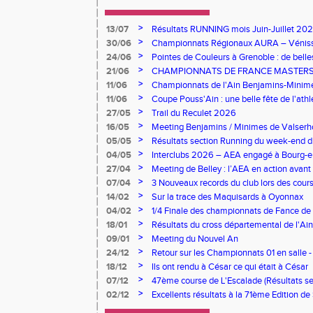
>
13/07
Résultats RUNNING mois Juin-Juillet 20
>
30/06
Championnats Régionaux AURA – Vénissie
l'AEA !
>
24/06
Pointes de Couleurs à Grenoble : de bell
canicule
>
21/06
CHAMPIONNATS DE FRANCE MASTERS :
À L’HONNEUR À ÉPINAL
>
11/06
Championnats de l'Ain Benjamins-Minimes
brille à domicile
>
11/06
Coupe Pouss'Ain : une belle fête de l'athl
saison
>
27/05
Trail du Reculet 2026
>
16/05
Meeting Benjamins / Minimes de Valserhô
performances pour l’AEA
>
05/05
Résultats section Running du week-end 
>
04/05
Interclubs 2026 – AEA engagé à Bourg-e
>
27/04
Meeting de Belley : l’AEA en action avant 
>
07/04
3 Nouveaux records du club lors des cou
>
14/02
Sur la trace des Maquisards à Oyonnax
>
04/02
1/4 Finale des championnats de Fance de 
>
18/01
Résultats du cross départemental de l'Ain
>
09/01
Meeting du Nouvel An
>
24/12
Retour sur les Championnats 01 en salle -
>
18/12
Ils ont rendu à César ce qui était à César
>
07/12
47ème course de L'Escalade (Résultats 
>
02/12
Excellents résultats à la 71ème Edition de