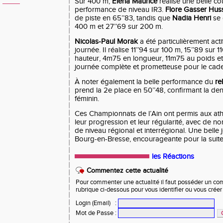
Sur 400 m,
Elena Maurice
réalise une belle cou
performance de niveau IR3.
Flore Gasser Huss
de piste en 65’’83, tandis que
Nadia Henri
se 
400 m et 27’’69 sur 200 m.
Nicolas-Paul Morak
a été particulièrement acti
journée. Il réalise 11’’94 sur 100 m, 15’’89 sur 
hauteur, 4m75 en longueur, 11m75 au poids e
journée complète et prometteuse pour le cade
À noter également la belle performance du
re
prend la 2e place en 50’’48, confirmant la den
féminin.
Ces Championnats de l’Ain ont permis aux ath
leur progression et leur régularité, avec de
de niveau régional et interrégional. Une belle 
Bourg-en-Bresse, encourageante pour la suite 
les Réactions
Commentez cette actualité
Pour commenter une actualité il faut posséder un compt
rubrique ci-dessous pour vous identifier ou vous crée
Login (Email)
:
Mot de Passe
: