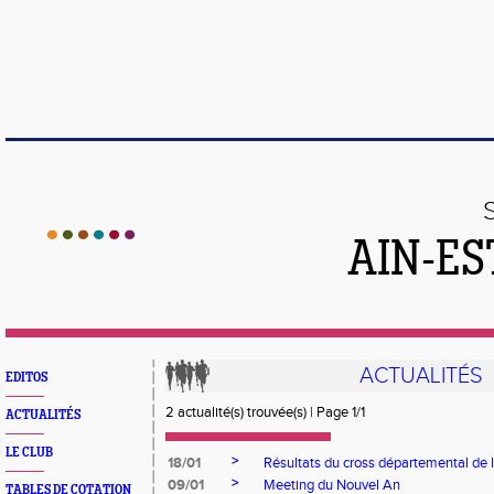
AIN-ES
ACTUALITÉS
EDITOS
2 actualité(s) trouvée(s) | Page 1/1
ACTUALITÉS
LE CLUB
>
18/01
Résultats du cross départemental de l
>
09/01
Meeting du Nouvel An
TABLES DE COTATION