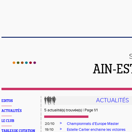
AIN-ES
ACTUALITÉS
EDITOS
5 actualité(s) trouvée(s) | Page 1/1
ACTUALITÉS
LE CLUB
>
20/10
Championnats d'Europe Master
>
19/10
Estelle Carlier enchaine les victoires
TABLES DE COTATION