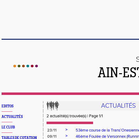
AIN-ES
ACTUALITÉS
EDITOS
2 actualité(s) trouvée(s) | Page 1/1
ACTUALITÉS
LE CLUB
>
23/11
53ème course de la Trans'Onesienn
>
09/11
46ème Foulée de Versonnex (Runnin
TABLES DE COTATION