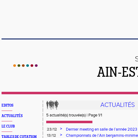
AIN-ES
ACTUALITÉS
EDITOS
5 actualité(s) trouvée(s) | Page 1/1
ACTUALITÉS
LE CLUB
>
23/12
Dernier meeting en salle de l’année 2023 
>
13/12
Championnats de l’Ain benjamins-minimes
TABLES DE COTATION