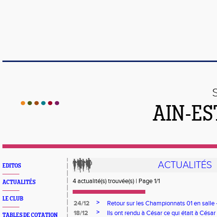
AIN-ES
ACTUALITÉS
EDITOS
4 actualité(s) trouvée(s) | Page 1/1
ACTUALITÉS
LE CLUB
>
24/12
Retour sur les Championnats 01 en salle 
>
18/12
Ils ont rendu à César ce qui était à César
TABLES DE COTATION