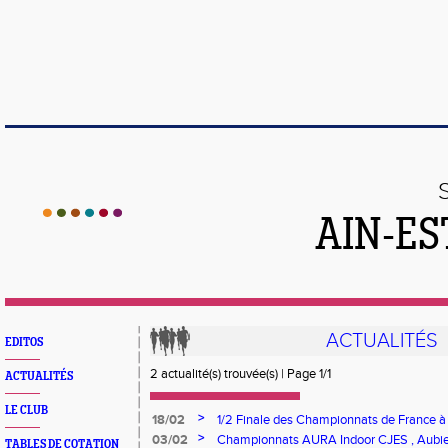
AIN-ES
ACTUALITÉS
EDITOS
2 actualité(s) trouvée(s) | Page 1/1
ACTUALITÉS
LE CLUB
>
18/02
1/2 Finale des Championnats de France à 
sélection des minimes de l'Ain
>
03/02
Championnats AURA Indoor CJES , Aubi
TABLES DE COTATION