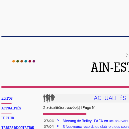
AIN-ES
ACTUALITÉS
EDITOS
2 actualité(s) trouvée(s) | Page 1/1
ACTUALITÉS
LE CLUB
>
27/04
Meeting de Belley : l’AEA en action avant 
>
07/04
3 Nouveaux records du club lors des cou
TABLES DE COTATION