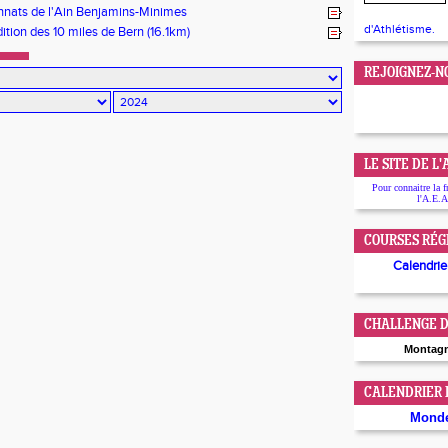
rs 172k / 6700mD+
nats de l'Ain Benjamins-Minimes
d'Athlétisme.
tion des 10 miles de Bern (16.1km)
REJOIGNEZ-N
LE SITE DE L
Pour connaitre la f
l'A.E.A
COURSES RÉG
Calendrier
CHALLENGE D
Montag
CALENDRIER
Mond