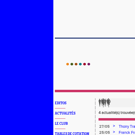
EDITOS
4 actualité(s) trouvée(s
ACTUALITÉS
LE CLUB
>
27/05
Thoiry Tr
>
25/05
Franck Fr
TABLES DE COTATION