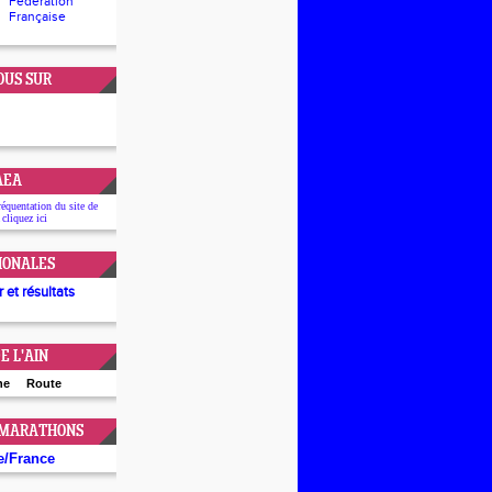
Fédération
Française
OUS SUR
'AEA
réquentation du site de
 cliquez
ici
IONALES
 et résultats
E L'AIN
ne
Route
 MARATHONS
e
/
France