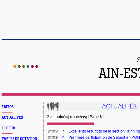
AIN-ES
ACTUALITÉS
EDITOS
2 actualité(s) trouvée(s) | Page 1/1
ACTUALITÉS
LE CLUB
>
21/09
Excellents résultats de la section Runnin
>
01/09
Première participation de Sébastien PONC
TABLES DE COTATION